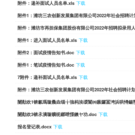
附件：递补面试人员名单.xls
下载
附件1：潍坊三农创新发展集团有限公司2022年社会招聘计划表(2
附件：潍坊市再担保集团股份有限公司2022年招聘拟录用人员
附件1：进入面试人员名单.xls
下载
附件2：面试疫情告知书.doc
下载
附件1：笔试疫情告知书.doc
下载
7附件：递补面试人员名单.xls
下载
附件：潍坊三农创新发展集团有限公司2022年社会招聘计划表
闄勪欢1锛氱瑪璇曟垚缁╁強杩涘叆闈㈣瘯鑼冨洿浜哄憳鍚嶅崟
闄勪欢3锛氶潰璇曠柅鎯呭憡鐭ヤ功.doc
下载
报名登记表.docx
下载